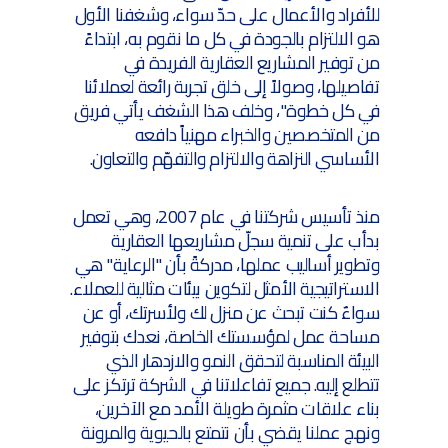
للأفراد والأعمال على حدّ سواء، وشغفنا الأول
هو الالتزام بالجودة في كل ما نقوم به، ابتداءً
من توفير المشاريع العقارية الفريدة في
تفاصيلها، وصولاً إلى خلق تجربة رائعة لعملائنا
في كل خطوة"، وخلف هذا الشغف يأتي فريق
من المتخصصين والخبراء مهنياً دافعه
الأساسي النزاهة والالتزام والتفهّم والتعاون.
منذ تأسيس شركتنا في عام 2007، وهي تعمل
بدأب على تنمية سجلّ مشاريعها العقارية
وتطوير أساليب عملها، مدركةً بأن "الرعاية" هي
الاستراتيجية الأمثل لتكوين بيئات مثالية للعملاء.
سواءٌ كنت تبحث عن منزل لك ولأسرتك، أو عن
مساحة عمل لمؤسستك الخاصة، نعدك بتوفير
البيئة المناسبة لتحقق النمو والازدهار الذي
تتطلع إليه. جميع تفاعلاتنا في الشركة ترتكز على
بناء علاقات مثمرة طويلة الأمد مع الآخرين،
ونهج عملنا يقضي بأن نتمتع بالحيوية والمرونة